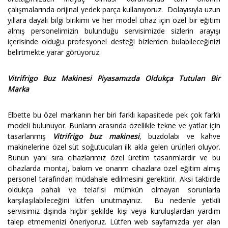
çalışmalarında orijinal yedek parça kullanıyoruz. Dolayısıyla uzun
yıllara dayalı bilgi birikimi ve her model cihaz için özel bir eğitim
almış personelimizin bulunduğu servisimizde sizlerin arayışı
içerisinde olduğu profesyonel desteği bizlerden bulabileceğinizi
belirtmekte yarar görüyoruz.
Vitrifrigo Buz Makinesi Piyasamızda Oldukça Tutulan Bir
Marka
Elbette bu özel markanın her biri farklı kapasitede pek çok farklı
modeli bulunuyor. Bunların arasında özellikle tekne ve yatlar için
tasarlanmış
Vitrifrigo buz makinesi
, buzdolabı ve kahve
makinelerine özel süt soğutucuları ilk akla gelen ürünleri oluyor.
Bunun yanı sıra cihazlarımız özel üretim tasarımlardır ve bu
cihazlarda montaj, bakım ve onarım cihazlara özel eğitim almış
personel tarafından müdahale edilmesini gerektirir. Aksi taktirde
oldukça pahalı ve telafisi mümkün olmayan sorunlarla
karşılaşılabileceğini lütfen unutmayınız. Bu nedenle yetkili
servisimiz dışında hiçbir şekilde kişi veya kuruluşlardan yardım
talep etmemenizi öneriyoruz. Lütfen web sayfamızda yer alan