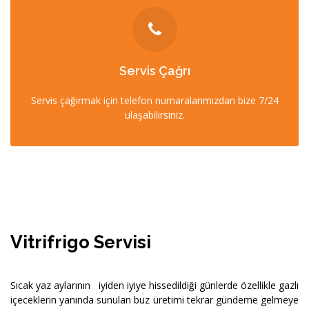
İLETİŞİM
Servis Çağrı
0212 358 57 57
Servis çağırmak için telefon numaralarımızdan bize 7/24
0532 403 22 00 (7/24)
ulaşabilirsiniz.
Vitrifrigo Servisi
Sıcak yaz aylarının iyiden iyiye hissedildiği günlerde özellikle gazlı
içeceklerin yanında sunulan buz üretimi tekrar gündeme gelmeye