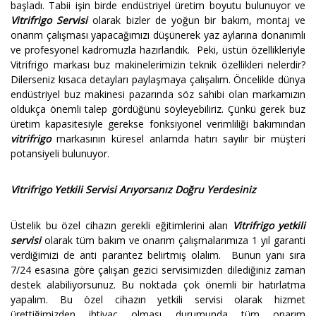
başladı. Tabii işin birde endüstriyel üretim boyutu bulunuyor ve
Vitrifrigo Servisi
olarak bizler de yoğun bir bakım, montaj ve
onarım çalışması yapacağımızı düşünerek yaz aylarına donanımlı
ve profesyonel kadromuzla hazırlandık. Peki, üstün özellikleriyle
Vitrifrigo markası buz makinelerimizin teknik özellikleri nelerdir?
Dilerseniz kısaca detayları paylaşmaya çalışalım. Öncelikle dünya
endüstriyel buz makinesi pazarında söz sahibi olan markamızın
oldukça önemli talep gördüğünü söyleyebiliriz. Çünkü gerek buz
üretim kapasitesiyle gerekse fonksiyonel verimliliği bakımından
vitrifrigo
markasının küresel anlamda hatırı sayılır bir müşteri
potansiyeli bulunuyor.
Vitrifrigo Yetkili Servisi Arıyorsanız Doğru Yerdesiniz
Üstelik bu özel cihazın gerekli eğitimlerini alan
Vitrifrigo yetkili
servisi
olarak tüm bakım ve onarım çalışmalarımıza 1 yıl garanti
verdiğimizi de anti parantez belirtmiş olalım. Bunun yanı sıra
7/24 esasına göre çalışan gezici servisimizden dilediğiniz zaman
destek alabiliyorsunuz. Bu noktada çok önemli bir hatırlatma
yapalım. Bu özel cihazın yetkili servisi olarak hizmet
ürettiğimizden ihtiyaç olması durumunda tüm onarım