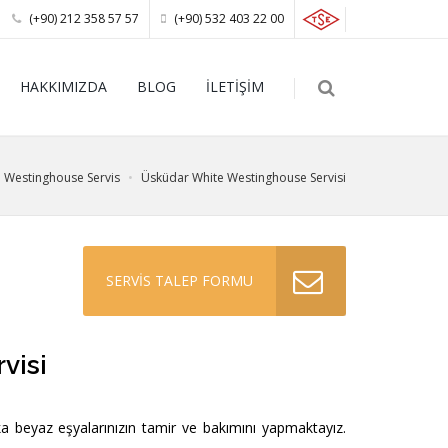
(+90) 212 358 57 57
(+90) 532 403 22 00
HAKKIMIZDA
BLOG
İLETİŞİM
 Westinghouse Servis
Üsküdar White Westinghouse Servisi
SERVİS TALEP FORMU
visi
 beyaz eşyalarınızın tamir ve bakımını yapmaktayız.