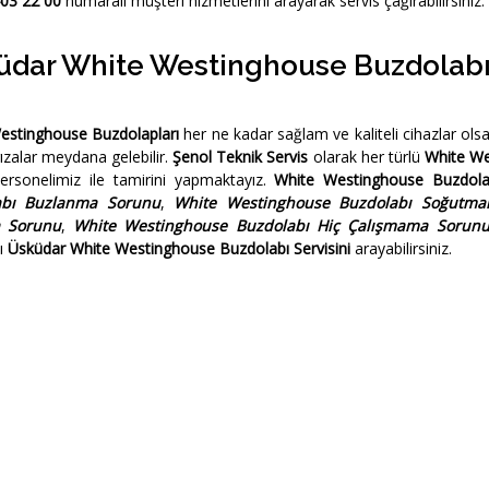
403 22 00
numaralı müşteri hizmetlerini arayarak servis çağırabilirsiniz.
üdar White Westinghouse Buzdolabı 
estinghouse Buzdolapları
her ne kadar sağlam ve kaliteli cihazlar ol
arızalar meydana gelebilir.
Şenol Teknik Servis
olarak her türlü
White We
personelimiz ile tamirini yapmaktayız.
White Westinghouse Buzdola
abı Buzlanma Sorunu
,
White Westinghouse Buzdolabı Soğutm
a Sorunu
,
White Westinghouse Buzdolabı Hiç Çalışmama Sorun
ı
Üsküdar White Westinghouse Buzdolabı Servisini
arayabilirsiniz.