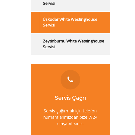
Servisi
Üsküdar White Westinghouse
Servisi
Zeytinburnu White Westinghouse
Servisi
İLETİŞİM
Servis Çağrı
0212 358 57 57
Servis çağırmak için telefon
numaralarımızdan bize 7/24
0532 403 22 00 (7/24)
ulaşabilirsiniz.