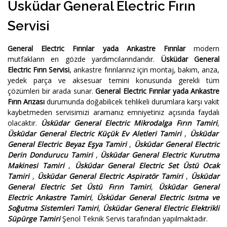
Üsküdar General Electric Fırın
Servisi
General Electric Fırınlar yada Ankastre Fırınlar
modern
mutfakların en gözde yardımcılarındandır.
Üsküdar General
Electric Fırın Servisi
, ankastre fırınlarınız için montaj, bakım, arıza,
yedek parça ve aksesuar temini konusunda gerekli tüm
çözümleri bir arada sunar.
General Electric Fırınlar yada Ankastre
Fırın Arızası
durumunda doğabilicek tehlikeli durumlara karşı vakit
kaybetmeden servisimizi aramanız emniyetiniz açısında faydalı
olacaktır.
Üsküdar General Electric Mikrodalga Fırın Tamiri
,
Üsküdar General Electric Küçük Ev Aletleri Tamiri
,
Üsküdar
General Electric Beyaz Eşya Tamiri
,
Üsküdar General Electric
Derin Dondurucu Tamiri
,
Üsküdar General Electric Kurutma
Makinesi Tamiri
,
Üsküdar General Electric Set Üstü Ocak
Tamiri
,
Üsküdar General Electric Aspiratör Tamiri
,
Üsküdar
General Electric Set Üstü Fırın Tamiri
,
Üsküdar General
Electric Ankastre Tamiri
,
Üsküdar General Electric Isıtma ve
Soğutma Sistemleri Tamiri
,
Üsküdar General Electric Elektrikli
Süpürge Tamiri
Şenol Teknik Servis tarafından yapılmaktadır.