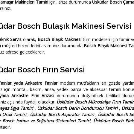
amaşır Makineleri Tamiri
için, arıza durumunda
Üsküdar Bosch Çamaşı
rsiniz.
dar Bosch Bulaşık Makinesi Servisi
knik Servis
olarak,
Bosch Blaşık Makinesi
tüm modelleri için tamir v
ı müşteri hizmetlerini aramanız durumunda
Bosch Blaşık Makinesi Ta
z adrese geleceklerdir.
dar Bosch Fırın Servisi
rınlar yada Ankastre Fırınlar
modern mutfakların en gözde yardımc
rınız için montaj, bakım, arıza, yedek parça ve aksesuar temini ko
 yada Ankastre Fırın Arızası
durumunda doğabilicek tehlikeli durum
niz açısında faydalı olacaktır.
Üsküdar Bosch Mikrodalga Fırın Tamir
eyaz Eşya Tamiri
,
Üsküdar Bosch Derin Dondurucu Tamiri
,
Üsküda
ü Ocak Tamiri
,
Üsküdar Bosch Aspiratör Tamiri
,
Üsküdar Bosch Set
 Bosch Isıtma ve Soğutma Sistemleri Tamiri
,
Üsküdar Bosch Elekt
tadır.