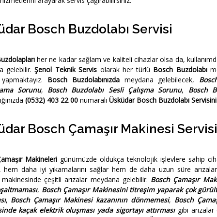
hizmetlerini arayarak servis çağırabilirsiniz.
dar Bosch Buzdolabı Servisi
uzdolapları
her ne kadar sağlam ve kaliteli cihazlar olsa da, kullanımd
 gelebilir.
Şenol Teknik Servis
olarak her türlü
Bosch Buzdolabı
mo
i yapmaktayız.
Bosch Buzdolabınızda
meydana gelebilecek,
Bosc
ama Sorunu
,
Bosch Buzdolabı Sesli Çalışma Sorunu
,
Bosch B
tığınızda
(0532) 403 22 00
numaralı
Üsküdar Bosch Buzdolabı Servisini
dar Bosch Çamaşır Makinesi Servis
amaşır Makineleri
günümüzde oldukça teknolojik işlevlere sahip cih
 hem daha iyi yıkamalarını sağlar hem de daha uzun süre arızala
makinesinde çeşitli arızalar meydana gelebilir.
Bosch Çamaşır Mak
oşaltmaması
,
Bosch Çamaşır Makinesini titreşim yaparak çok gürült
sı
,
Bosch Çamaşır Makinesi kazanının dönmemesi
,
Bosch Çamaş
inde kaçak elektrik oluşması yada sigortayı attırması
gibi arızalar