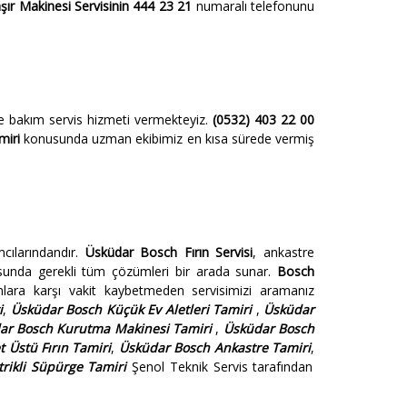
r Makinesi Servisinin 444 23 21
numaralı telefonunu
e bakım servis hizmeti vermekteyiz.
(0532) 403 22 00
miri
konusunda uzman ekibimiz en kısa sürede vermiş
ılarındandır.
Üsküdar Bosch Fırın Servisi
, ankastre
nusunda gerekli tüm çözümleri bir arada sunar.
Bosch
lara karşı vakit kaybetmeden servisimizi aramanız
i
,
Üsküdar Bosch Küçük Ev Aletleri Tamiri
,
Üsküdar
r Bosch Kurutma Makinesi Tamiri
,
Üsküdar Bosch
 Üstü Fırın Tamiri
,
Üsküdar Bosch Ankastre Tamiri
,
rikli Süpürge Tamiri
Şenol Teknik Servis tarafından