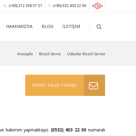
(+90) 212 358 57 57
(+90) 532 403 22 00
HAKKIMIZDA
BLOG
İLETİŞİM
Anasayfa
Bosch Servis
Üsküdar Bosch Servisi
SERVİS TALEP FORMU
ve bakımını yapmaktayız.
(0532) 403 22 00
numaralı