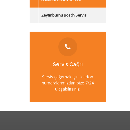
Zeytinburnu Bosch Servisi
İLETİŞİM
Servis Çağrı
0212 358 57 57
Servis çağırmak için telefon
numaralarımızdan bize 7/24
0532 403 22 00 (7/24)
ulaşabilirsiniz.