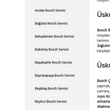
müşteri 
Avcılar Bosch Servisi
Üskü
Bağcılar Bosch Servisi
Bosch B
meydana
Bahçelievler Bosch Servisi
tamirin
Soğutm
Bakırköy Bosch Servisi
karşılaş
Başakşehir Bosch Servisi
Üskü
Bayrampaşa Bosch Servisi
Bosch Ç
yapmak,
Beşiktaş Bosch Servisi
çamarış 
suyu b
almama
Beykoz Bosch Servisi
Makines