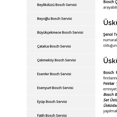
Bosch Ç
Beylikdüzü Bosch Servisi
arayabili
Beyoğlu Bosch Servisi
Üskü
Büyükçekmece Bosch Servisi
Şenol Te
numaral
olduğunu
Çatalca Bosch Servisi
Üskü
Çekmeköy Bosch Servisi
Bosch Fı
Esenler Bosch Servisi
fırınla
Fırınlar
Esenyurt Bosch Servisi
emniyeti
Bosch B
Set Üst
Eyüp Bosch Servisi
Üsküdar
yapılmak
Fatih Bosch Servisi