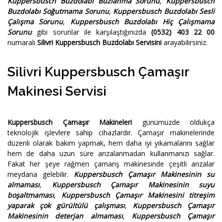
Kuppersbusch Buzdolabı Buzlanma Sorunu
,
Kuppersbusch
Buzdolabı Soğutmama Sorunu
,
Kuppersbusch Buzdolabı Sesli
Çalışma Sorunu
,
Kuppersbusch Buzdolabı Hiç Çalışmama
Sorunu
gibi sorunlar ile karşılaştığınızda
(0532) 403 22 00
numaralı
Silivri Kuppersbusch Buzdolabı Servisini
arayabilirsiniz.
Silivri Kuppersbusch Çamaşır
Makinesi Servisi
Kuppersbusch Çamaşır Makineleri
günümüzde oldukça
teknolojik işlevlere sahip cihazlardır. Çamaşır makinelerinde
düzenli olarak bakım yapmak, hem daha iyi yıkamalarını sağlar
hem de daha uzun süre arızalanmadan kullanmanızı sağlar.
Fakat her şeye rağmen çamarış makinesinde çeşitli arızalar
meydana gelebilir.
Kuppersbusch Çamaşır Makinesinin su
almaması
,
Kuppersbusch Çamaşır Makinesinin suyu
boşaltmaması
,
Kuppersbusch Çamaşır Makinesini titreşim
yaparak çok gürültülü çalışması
,
Kuppersbusch Çamaşır
Makinesinin deterjan almaması
,
Kuppersbusch Çamaşır