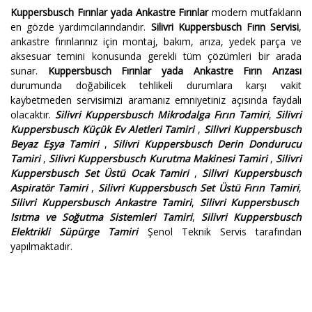
Kuppersbusch Fırınlar yada Ankastre Fırınlar
modern mutfakların
en gözde yardımcılarındandır.
Silivri Kuppersbusch Fırın Servisi
,
ankastre fırınlarınız için montaj, bakım, arıza, yedek parça ve
aksesuar temini konusunda gerekli tüm çözümleri bir arada
sunar.
Kuppersbusch Fırınlar yada Ankastre Fırın Arızası
durumunda doğabilicek tehlikeli durumlara karşı vakit
kaybetmeden servisimizi aramanız emniyetiniz açısında faydalı
olacaktır.
Silivri Kuppersbusch Mikrodalga Fırın Tamiri
,
Silivri
Kuppersbusch Küçük Ev Aletleri Tamiri
,
Silivri Kuppersbusch
Beyaz Eşya Tamiri
,
Silivri Kuppersbusch Derin Dondurucu
Tamiri
,
Silivri Kuppersbusch Kurutma Makinesi Tamiri
,
Silivri
Kuppersbusch Set Üstü Ocak Tamiri
,
Silivri Kuppersbusch
Aspiratör Tamiri
,
Silivri Kuppersbusch Set Üstü Fırın Tamiri
,
Silivri Kuppersbusch Ankastre Tamiri
,
Silivri Kuppersbusch
Isıtma ve Soğutma Sistemleri Tamiri
,
Silivri Kuppersbusch
Elektrikli Süpürge Tamiri
Şenol Teknik Servis tarafından
yapılmaktadır.