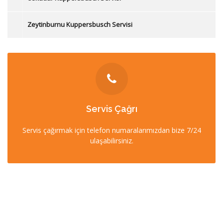
Zeytinburnu Kuppersbusch Servisi
İLETİŞİM
Servis Çağrı
0212 358 57 57
Servis çağırmak için telefon numaralarımızdan bize 7/24
0532 403 22 00 (7/24)
ulaşabilirsiniz.