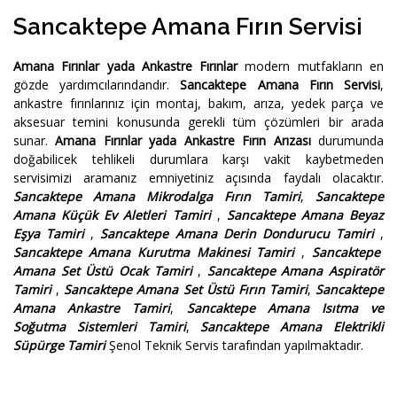
Sancaktepe Amana Fırın Servisi
Amana Fırınlar yada Ankastre Fırınlar
modern mutfakların en
gözde yardımcılarındandır.
Sancaktepe Amana Fırın Servisi
,
ankastre fırınlarınız için montaj, bakım, arıza, yedek parça ve
aksesuar temini konusunda gerekli tüm çözümleri bir arada
sunar.
Amana Fırınlar yada Ankastre Fırın Arızası
durumunda
doğabilicek tehlikeli durumlara karşı vakit kaybetmeden
servisimizi aramanız emniyetiniz açısında faydalı olacaktır.
Sancaktepe Amana Mikrodalga Fırın Tamiri
,
Sancaktepe
Amana Küçük Ev Aletleri Tamiri
,
Sancaktepe Amana Beyaz
Eşya Tamiri
,
Sancaktepe Amana Derin Dondurucu Tamiri
,
Sancaktepe Amana Kurutma Makinesi Tamiri
,
Sancaktepe
Amana Set Üstü Ocak Tamiri
,
Sancaktepe Amana Aspiratör
Tamiri
,
Sancaktepe Amana Set Üstü Fırın Tamiri
,
Sancaktepe
Amana Ankastre Tamiri
,
Sancaktepe Amana Isıtma ve
Soğutma Sistemleri Tamiri
,
Sancaktepe Amana Elektrikli
Süpürge Tamiri
Şenol Teknik Servis tarafından yapılmaktadır.