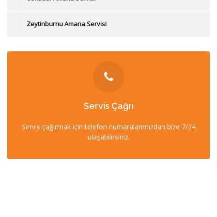
Zeytinburnu Amana Servisi
İLETİŞİM
Servis Çağrı
0212 358 57 57
Servis çağırmak için telefon numaralarımızdan bize 7/24
0532 403 22 00 (7/24)
ulaşabilirsiniz.