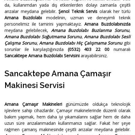
da, kullanımdan yada dış etkenlerden dolayı zamanla çeşitli
arızalar meydana gelebilir.
Şenol Teknik Servis
olarak her türlü
Amana Buzdolabı
modelinin, uzman ve deneyimli teknik
personelimiz ile tamirini yapmaktayız.
Amana Buzdolabınızda
meydana gelebilecek,
Amana Buzdolabı Buzlanma Sorunu
,
Amana Buzdolabı Soğutmama Sorunu
,
Amana Buzdolabı Sesli
Çalışma Sorunu
,
Amana Buzdolabı Hiç Çalışmama Sorunu
gibi
sorunlar ile karşılaştığınızda
(0532) 403 22 00
numaralı
Sancaktepe Amana Buzdolabı Servisini
arayabilirsiniz.
Sancaktepe Amana Çamaşır
Makinesi Servisi
Amana Çamaşır Makineleri
günümüzde oldukça teknolojik
işlevlere sahip cihazlardır. Çamaşır makinelerinde düzenli olarak
bakım yapmak, hem daha iyi yıkamalarını sağlar hem de daha
uzun süre arızalanmadan kullanmanızı sağlar. Fakat her şeye
rağmen çamarış makinesinde çeşitli arızalar meydana gelebilir.