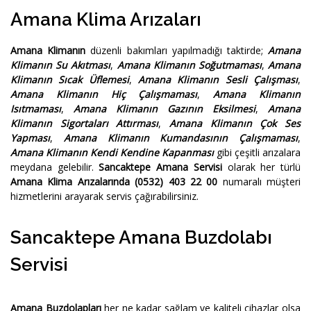
Amana Klima Arızaları
Amana Klimanın
düzenli bakımları yapılmadığı taktirde;
Amana
Klimanın Su Akıtması
,
Amana Klimanın Soğutmaması
,
Amana
Klimanın Sıcak Üflemesi
,
Amana Klimanın Sesli Çalışması
,
Amana Klimanın Hiç Çalışmaması
,
Amana Klimanın
Isıtmaması
,
Amana Klimanın Gazının Eksilmesi
,
Amana
Klimanın Sigortaları Attırması
,
Amana Klimanın Çok Ses
Yapması
,
Amana Klimanın Kumandasının Çalışmaması
,
Amana Klimanın Kendi Kendine Kapanması
gibi çeşitli arızalara
meydana gelebilir.
Sancaktepe Amana Servisi
olarak her türlü
Amana Klima Arızalarında
(0532) 403 22 00
numaralı müşteri
hizmetlerini arayarak servis çağırabilirsiniz.
Sancaktepe Amana Buzdolabı
Servisi
Amana Buzdolapları
her ne kadar sağlam ve kaliteli cihazlar olsa