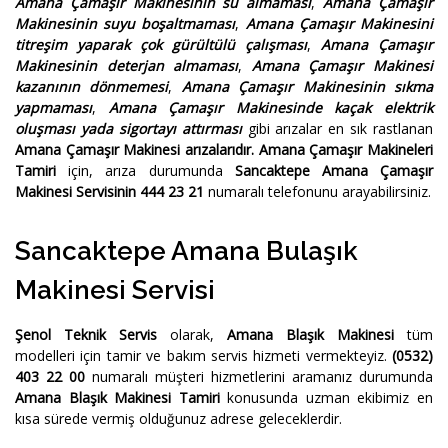
Amana Çamaşır Makinesinin su almaması
,
Amana Çamaşır
Makinesinin suyu boşaltmaması
,
Amana Çamaşır Makinesini
titreşim yaparak çok gürültülü çalışması
,
Amana Çamaşır
Makinesinin deterjan almaması
,
Amana Çamaşır Makinesi
kazanının dönmemesi
,
Amana Çamaşır Makinesinin sıkma
yapmaması
,
Amana Çamaşır Makinesinde kaçak elektrik
oluşması yada sigortayı attırması
gibi arızalar en sık rastlanan
Amana Çamaşır Makinesi arızalarıdır.
Amana Çamaşır Makineleri
Tamiri
için, arıza durumunda
Sancaktepe Amana Çamaşır
Makinesi Servisinin 444 23 21
numaralı telefonunu arayabilirsiniz.
Sancaktepe Amana Bulaşık
Makinesi Servisi
Şenol Teknik Servis
olarak,
Amana Blaşık Makinesi
tüm
modelleri için tamir ve bakım servis hizmeti vermekteyiz.
(0532)
403 22 00
numaralı müşteri hizmetlerini aramanız durumunda
Amana Blaşık Makinesi Tamiri
konusunda uzman ekibimiz en
kısa sürede vermiş olduğunuz adrese geleceklerdir.