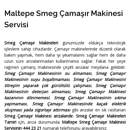
Maltepe Smeg Çamaşır Makinesi
Servisi
Smeg Çamaşır Makineleri
günümüzde oldukça teknolojik
işlevlere sahip cihazlardır. Çamaşır makinelerinde düzenli olarak
bakım yapmak, hem daha iyi yıkamalarını sağlar hem de daha
uzun süre arızalanmadan kullanmanızı sağlar. Fakat her şeye
rağmen çamarış makinesinde çeşitli arızalar meydana gelebilir.
Smeg Çamaşır Makinesinin su almaması
,
Smeg Çamaşır
Makinesinin suyu boşaltmaması
,
Smeg Çamaşır Makinesini
titreşim yaparak çok gürültülü çalışması
,
Smeg Çamaşır
Makinesinin deterjan almaması
,
Smeg Çamaşır Makinesi
kazanının dönmemesi
,
Smeg Çamaşır Makinesinin sıkma
yapmaması
,
Smeg Çamaşır Makinesinde kaçak elektrik
oluşması yada sigortayı attırması
gibi arızalar en sık rastlanan
Smeg Çamaşır Makinesi arızalarıdır.
Smeg Çamaşır Makineleri
Tamiri
için, arıza durumunda
Maltepe Smeg Çamaşır Makinesi
Servisinin 444 23 21
numaralı telefonunu arayabilirsiniz.