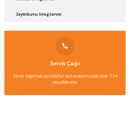
Zeytinburnu Smeg Servisi
İLETİŞİM
Servis Çağrı
0212 358 57 57
Servis çağırmak için telefon numaralarımızdan bize 7/24
0532 403 22 00 (7/24)
ulaşabilirsiniz.