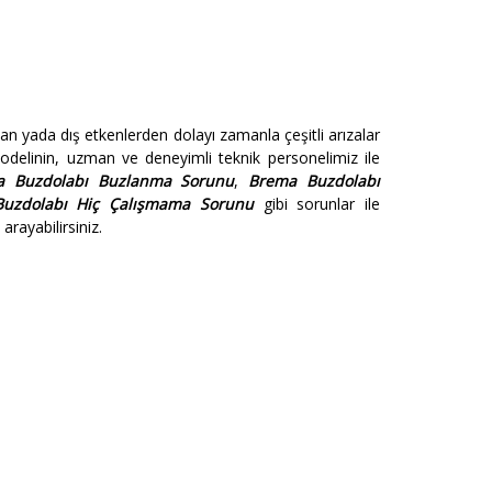
an yada dış etkenlerden dolayı zamanla çeşitli arızalar
delinin, uzman ve deneyimli teknik personelimiz ile
a Buzdolabı Buzlanma Sorunu
,
Brema Buzdolabı
uzdolabı Hiç Çalışmama Sorunu
gibi sorunlar ile
arayabilirsiniz.