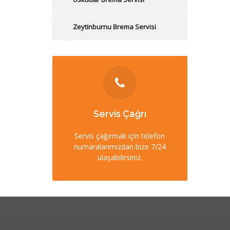
Zeytinburnu Brema Servisi
İLETİŞİM
Servis Çağrı
0212 358 57 57
Servis çağırmak için telefon
numaralarımızdan bize 7/24
0532 403 22 00 (7/24)
ulaşabilirsiniz.