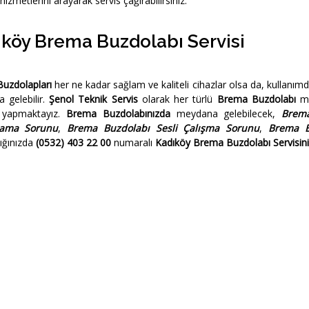
hizmetlerini arayarak servis çağırabilirsiniz.
köy Brema Buzdolabı Servisi
uzdolapları
her ne kadar sağlam ve kaliteli cihazlar olsa da, kullanımd
 gelebilir.
Şenol Teknik Servis
olarak her türlü
Brema Buzdolabı
mo
i yapmaktayız.
Brema Buzdolabınızda
meydana gelebilecek,
Brem
ama Sorunu
,
Brema Buzdolabı Sesli Çalışma Sorunu
,
Brema B
tığınızda
(0532) 403 22 00
numaralı
Kadıköy Brema Buzdolabı Servisini