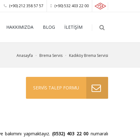
(+90) 212 358 57 57
(+90) 532 403 22 00
HAKKIMIZDA
BLOG
İLETİŞİM
Anasayfa
Brema Servis
Kadıköy Brema Servisi
SERVİS TALEP FORMU
ve bakımını yapmaktayız.
(0532) 403 22 00
numaralı