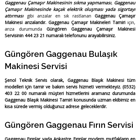
Gaggenau Çamaşır Makinesinin sıkma yapmaması
,
Gaggenau
Çamaşır Makinesinde kaçak elektrik oluşması yada sigortayı
attırması
gibi arızalar en sık rastlanan
Gaggenau Çamaşır
Makinesi arızalarıdır.
Gaggenau Çamaşır Makineleri Tamiri
için,
arıza durumunda
Güngören Gaggenau Çamaşır Makinesi
Servisinin 444 23 21 numaralı telefonunu arayabilirsiniz.
Güngören Gaggenau Bulaşık
Makinesi Servisi
Şenol Teknik Servis
olarak,
Gaggenau Blaşık Makinesi
tüm
modelleri için tamir ve bakım servis hizmeti vermekteyiz.
(0532)
403 22 00
numaralı müşteri hizmetlerini aramanız durumunda
Gaggenau Blaşık Makinesi Tamiri
konusunda uzman ekibimiz en
kısa sürede vermiş olduğunuz adrese geleceklerdir.
Güngören Gaggenau Fırın Servisi
Gaggenau Fırınlar yada Ankastre Fırınlar
modern mutfakların en