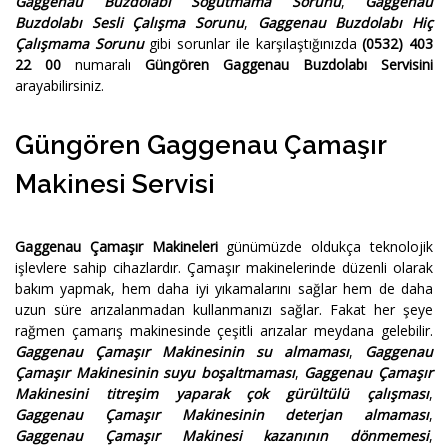
Gaggenau Buzdolabı Soğutmama Sorunu
,
Gaggenau
Buzdolabı Sesli Çalışma Sorunu
,
Gaggenau Buzdolabı Hiç
Çalışmama Sorunu
gibi sorunlar ile karşılaştığınızda
(0532) 403
22 00
numaralı
Güngören Gaggenau Buzdolabı Servisini
arayabilirsiniz.
Güngören Gaggenau Çamaşır
Makinesi Servisi
Gaggenau Çamaşır Makineleri
günümüzde oldukça teknolojik
işlevlere sahip cihazlardır. Çamaşır makinelerinde düzenli olarak
bakım yapmak, hem daha iyi yıkamalarını sağlar hem de daha
uzun süre arızalanmadan kullanmanızı sağlar. Fakat her şeye
rağmen çamarış makinesinde çeşitli arızalar meydana gelebilir.
Gaggenau Çamaşır Makinesinin su almaması
,
Gaggenau
Çamaşır Makinesinin suyu boşaltmaması
,
Gaggenau Çamaşır
Makinesini titreşim yaparak çok gürültülü çalışması
,
Gaggenau Çamaşır Makinesinin deterjan almaması
,
Gaggenau Çamaşır Makinesi kazanının dönmemesi
,