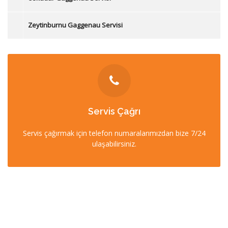
Zeytinburnu Gaggenau Servisi
İLETİŞİM
Servis Çağrı
0212 358 57 57
Servis çağırmak için telefon numaralarımızdan bize 7/24
0532 403 22 00 (7/24)
ulaşabilirsiniz.