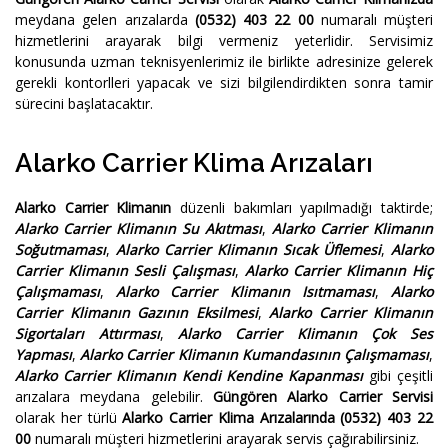
meydana gelen arızalarda
(0532) 403 22 00
numaralı müşteri
hizmetlerini arayarak bilgi vermeniz yeterlidir. Servisimiz
konusunda uzman teknisyenlerimiz ile birlikte adresinize gelerek
gerekli kontorlleri yapacak ve sizi bilgilendirdikten sonra tamir
sürecini başlatacaktır.
Alarko Carrier Klima Arızaları
Alarko Carrier Klimanın
düzenli bakımları yapılmadığı taktirde;
Alarko Carrier Klimanın Su Akıtması
,
Alarko Carrier Klimanın
Soğutmaması
,
Alarko Carrier Klimanın Sıcak Üflemesi
,
Alarko
Carrier Klimanın Sesli Çalışması
,
Alarko Carrier Klimanın Hiç
Çalışmaması
,
Alarko Carrier Klimanın Isıtmaması
,
Alarko
Carrier Klimanın Gazının Eksilmesi
,
Alarko Carrier Klimanın
Sigortaları Attırması
,
Alarko Carrier Klimanın Çok Ses
Yapması
,
Alarko Carrier Klimanın Kumandasının Çalışmaması
,
Alarko Carrier Klimanın Kendi Kendine Kapanması
gibi çeşitli
arızalara meydana gelebilir.
Güngören Alarko Carrier Servisi
olarak her türlü
Alarko Carrier Klima Arızalarında
(0532) 403 22
00
numaralı müşteri hizmetlerini arayarak servis çağırabilirsiniz.