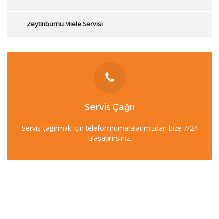
Zeytinburnu Miele Servisi
İLETİŞİM
Servis Çağrı
0212 358 57 57
Servis çağırmak için telefon numaralarımızdan bize 7/24
0532 403 22 00 (7/24)
ulaşabilirsiniz.