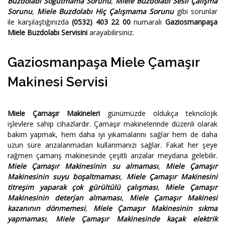
Buzdolabı Soğutmama Sorunu
,
Miele Buzdolabı Sesli Çalışma
Sorunu
,
Miele Buzdolabı Hiç Çalışmama Sorunu
gibi sorunlar
ile karşılaştığınızda
(0532) 403 22 00
numaralı
Gaziosmanpaşa
Miele Buzdolabı Servisini
arayabilirsiniz.
Gaziosmanpaşa Miele Çamaşır
Makinesi Servisi
Miele Çamaşır Makineleri
günümüzde oldukça teknolojik
işlevlere sahip cihazlardır. Çamaşır makinelerinde düzenli olarak
bakım yapmak, hem daha iyi yıkamalarını sağlar hem de daha
uzun süre arızalanmadan kullanmanızı sağlar. Fakat her şeye
rağmen çamarış makinesinde çeşitli arızalar meydana gelebilir.
Miele Çamaşır Makinesinin su almaması
,
Miele Çamaşır
Makinesinin suyu boşaltmaması
,
Miele Çamaşır Makinesini
titreşim yaparak çok gürültülü çalışması
,
Miele Çamaşır
Makinesinin deterjan almaması
,
Miele Çamaşır Makinesi
kazanının dönmemesi
,
Miele Çamaşır Makinesinin sıkma
yapmaması
,
Miele Çamaşır Makinesinde kaçak elektrik