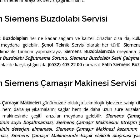
hizmetlerini arayarak servis çağırabilirsiniz.
h Siemens Buzdolabı Servisi
 Buzdolapları
her ne kadar sağlam ve kaliteli cihazlar olsa da, kul
r meydana gelebilir.
Şenol Teknik Servis
olarak her türlü
Siemens
limiz ile tamirini yapmaktayız.
Siemens Buzdolabınızda
meydana ge
s Buzdolabı Soğutmama Sorunu
,
Siemens Buzdolabı Sesli Çalışma
nlar ile karşılaştığınızda
(0532) 403 22 00
numaralı
Fatih Siemens Buzd
h Siemens Çamaşır Makinesi Servisi
 Çamaşır Makineleri
günümüzde oldukça teknolojik işlevlere sahip ci
 hem daha iyi yıkamalarını sağlar hem de daha uzun süre arızala
 makinesinde çeşitli arızalar meydana gelebilir.
Siemens Çamaş
sinin suyu boşaltmaması
,
Siemens Çamaşır Makinesini titreşim y
inin deterjan almaması
,
Siemens Çamaşır Makinesi kazanının
ası
,
Siemens Çamaşır Makinesinde kaçak elektrik oluşması yada