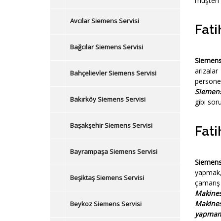
müşteri 
Avcılar Siemens Servisi
Fati
Bağcılar Siemens Servisi
Siemens
arızala
Bahçelievler Siemens Servisi
persone
Siemen
Bakırköy Siemens Servisi
gibi soru
Başakşehir Siemens Servisi
Fati
Bayrampaşa Siemens Servisi
Siemens
yapmak,
Beşiktaş Siemens Servisi
çamarış
Makine
Makines
Beykoz Siemens Servisi
yapmam