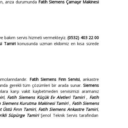
in, arıza durumunda
Fatih Siemens Çamaşır Makinesi
ve bakım servis hizmeti vermekteyiz.
(0532) 403 22 00
i Tamiri
konusunda uzman ekibimiz en kısa sürede
mcılarındandır.
Fatih Siemens Fırın Servisi
, ankastre
sunda gerekli tüm çözümleri bir arada sunar.
Siemens
lara karşı vakit kaybetmeden servisimizi aramanız
iri
,
Fatih Siemens Küçük Ev Aletleri Tamiri
,
Fatih
h Siemens Kurutma Makinesi Tamiri
,
Fatih Siemens
t Üstü Fırın Tamiri
,
Fatih Siemens Ankastre Tamiri
,
ikli Süpürge Tamiri
Şenol Teknik Servis tarafından