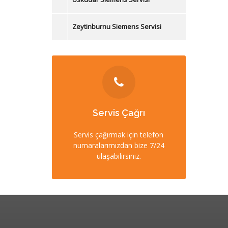
Zeytinburnu Siemens Servisi
İLETİŞİM
Servis Çağrı
0212 358 57 57
Servis çağırmak için telefon
numaralarımızdan bize 7/24
0532 403 22 00 (7/24)
ulaşabilirsiniz.