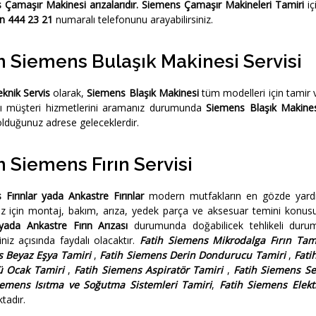
Çamaşır Makinesi arızalarıdır.
Siemens Çamaşır Makineleri Tamiri
iç
in 444 23 21
numaralı telefonunu arayabilirsiniz.
h Siemens Bulaşık Makinesi Servisi
knik Servis
olarak,
Siemens Blaşık Makinesi
tüm modelleri için tamir 
ı müşteri hizmetlerini aramanız durumunda
Siemens Blaşık Makines
lduğunuz adrese geleceklerdir.
h Siemens Fırın Servisi
Fırınlar yada Ankastre Fırınlar
modern mutfakların en gözde yardı
ınız için montaj, bakım, arıza, yedek parça ve aksesuar temini konu
 yada Ankastre Fırın Arızası
durumunda doğabilicek tehlikeli durum
niz açısında faydalı olacaktır.
Fatih Siemens Mikrodalga Fırın Tam
 Beyaz Eşya Tamiri
,
Fatih Siemens Derin Dondurucu Tamiri
,
Fati
ü Ocak Tamiri
,
Fatih Siemens Aspiratör Tamiri
,
Fatih Siemens Se
iemens Isıtma ve Soğutma Sistemleri Tamiri
,
Fatih Siemens Elektr
tadır.