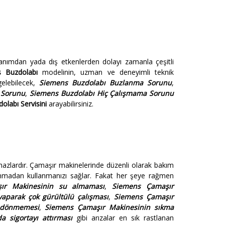
lanımdan yada dış etkenlerden dolayı zamanla çeşitli
 Buzdolabı
modelinin, uzman ve deneyimli teknik
lebilecek,
Siemens Buzdolabı Buzlanma Sorunu
,
 Sorunu
,
Siemens Buzdolabı Hiç Çalışmama Sorunu
olabı Servisini
arayabilirsiniz.
hazlardır. Çamaşır makinelerinde düzenli olarak bakım
nmadan kullanmanızı sağlar. Fakat her şeye rağmen
ır Makinesinin su almaması
,
Siemens Çamaşır
aparak çok gürültülü çalışması
,
Siemens Çamaşır
 dönmemesi
,
Siemens Çamaşır Makinesinin sıkma
 sigortayı attırması
gibi arızalar en sık rastlanan