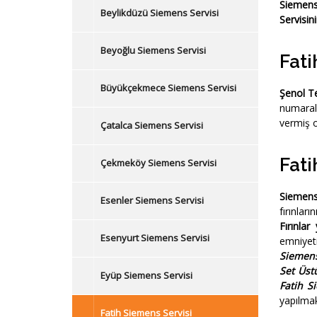
Siemens 
Beylikdüzü Siemens Servisi
Servisin
Beyoğlu Siemens Servisi
Fati
Büyükçekmece Siemens Servisi
Şenol Te
numaral
vermiş o
Çatalca Siemens Servisi
Fati
Çekmeköy Siemens Servisi
Siemens 
Esenler Siemens Servisi
fırınlar
Fırınlar
Esenyurt Siemens Servisi
emniyeti
Siemens
Set Üst
Eyüp Siemens Servisi
Fatih S
yapılmak
Fatih Siemens Servisi