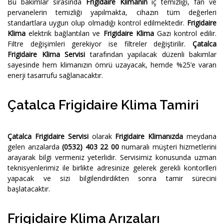
Bu bakımlar sırasında
Frigidaire Klimanın
iç temizliği, fan ve
pervanelerin temizliği yapılmakta, cihazın tüm değerleri
standartlara uygun olup olmadığı kontrol edilmektedir.
Frigidaire
Klima
elektrik bağlantıları ve
Frigidaire Klima
Gazı kontrol edilir.
Filtre değişimleri gerekiyor ise filtreler değiştirilir.
Çatalca
Frigidaire Klima Servisi
tarafından yapılacak düzenli bakımlar
sayesinde hem klimanızın ömrü uzayacak, hemde %25’e varan
enerji tasarrufu sağlanacaktır.
Çatalca Frigidaire Klima Tamiri
Çatalca Frigidaire Servisi
olarak
Frigidaire Klimanızda
meydana
gelen arızalarda
(0532) 403 22 00
numaralı müşteri hizmetlerini
arayarak bilgi vermeniz yeterlidir. Servisimiz konusunda uzman
teknisyenlerimiz ile birlikte adresinize gelerek gerekli kontorlleri
yapacak ve sizi bilgilendirdikten sonra tamir sürecini
başlatacaktır.
Frigidaire Klima Arızaları