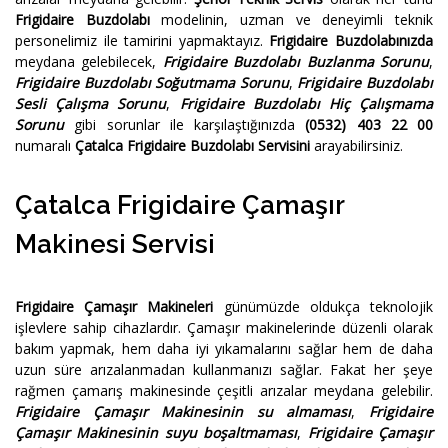
Frigidaire Buzdolabı
modelinin, uzman ve deneyimli teknik
personelimiz ile tamirini yapmaktayız.
Frigidaire Buzdolabınızda
meydana gelebilecek,
Frigidaire Buzdolabı Buzlanma Sorunu
,
Frigidaire Buzdolabı Soğutmama Sorunu
,
Frigidaire Buzdolabı
Sesli Çalışma Sorunu
,
Frigidaire Buzdolabı Hiç Çalışmama
Sorunu
gibi sorunlar ile karşılaştığınızda
(0532) 403 22 00
numaralı
Çatalca Frigidaire Buzdolabı Servisini
arayabilirsiniz.
Çatalca Frigidaire Çamaşır
Makinesi Servisi
Frigidaire Çamaşır Makineleri
günümüzde oldukça teknolojik
işlevlere sahip cihazlardır. Çamaşır makinelerinde düzenli olarak
bakım yapmak, hem daha iyi yıkamalarını sağlar hem de daha
uzun süre arızalanmadan kullanmanızı sağlar. Fakat her şeye
rağmen çamarış makinesinde çeşitli arızalar meydana gelebilir.
Frigidaire Çamaşır Makinesinin su almaması
,
Frigidaire
Çamaşır Makinesinin suyu boşaltmaması
,
Frigidaire Çamaşır