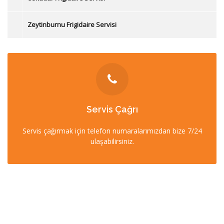
Zeytinburnu Frigidaire Servisi
İLETİŞİM
Servis Çağrı
0212 358 57 57
Servis çağırmak için telefon numaralarımızdan bize 7/24
0532 403 22 00 (7/24)
ulaşabilirsiniz.