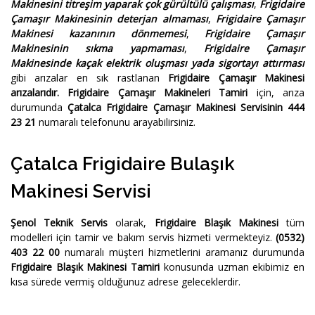
Makinesini titreşim yaparak çok gürültülü çalışması
,
Frigidaire
Çamaşır Makinesinin deterjan almaması
,
Frigidaire Çamaşır
Makinesi kazanının dönmemesi
,
Frigidaire Çamaşır
Makinesinin sıkma yapmaması
,
Frigidaire Çamaşır
Makinesinde kaçak elektrik oluşması yada sigortayı attırması
gibi arızalar en sık rastlanan
Frigidaire Çamaşır Makinesi
arızalarıdır.
Frigidaire Çamaşır Makineleri Tamiri
için, arıza
durumunda
Çatalca Frigidaire Çamaşır Makinesi Servisinin 444
23 21
numaralı telefonunu arayabilirsiniz.
Çatalca Frigidaire Bulaşık
Makinesi Servisi
Şenol Teknik Servis
olarak,
Frigidaire Blaşık Makinesi
tüm
modelleri için tamir ve bakım servis hizmeti vermekteyiz.
(0532)
403 22 00
numaralı müşteri hizmetlerini aramanız durumunda
Frigidaire Blaşık Makinesi Tamiri
konusunda uzman ekibimiz en
kısa sürede vermiş olduğunuz adrese geleceklerdir.