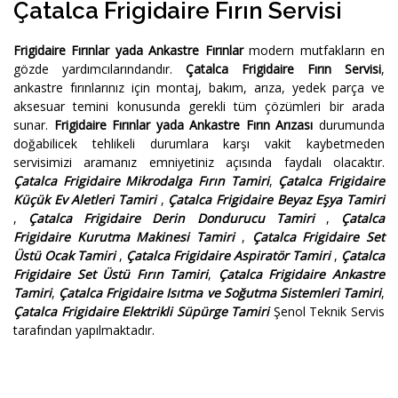
Çatalca Frigidaire Fırın Servisi
Frigidaire Fırınlar yada Ankastre Fırınlar
modern mutfakların en
gözde yardımcılarındandır.
Çatalca Frigidaire Fırın Servisi
,
ankastre fırınlarınız için montaj, bakım, arıza, yedek parça ve
aksesuar temini konusunda gerekli tüm çözümleri bir arada
sunar.
Frigidaire Fırınlar yada Ankastre Fırın Arızası
durumunda
doğabilicek tehlikeli durumlara karşı vakit kaybetmeden
servisimizi aramanız emniyetiniz açısında faydalı olacaktır.
Çatalca Frigidaire Mikrodalga Fırın Tamiri
,
Çatalca Frigidaire
Küçük Ev Aletleri Tamiri
,
Çatalca Frigidaire Beyaz Eşya Tamiri
,
Çatalca Frigidaire Derin Dondurucu Tamiri
,
Çatalca
Frigidaire Kurutma Makinesi Tamiri
,
Çatalca Frigidaire Set
Üstü Ocak Tamiri
,
Çatalca Frigidaire Aspiratör Tamiri
,
Çatalca
Frigidaire Set Üstü Fırın Tamiri
,
Çatalca Frigidaire Ankastre
Tamiri
,
Çatalca Frigidaire Isıtma ve Soğutma Sistemleri Tamiri
,
Çatalca Frigidaire Elektrikli Süpürge Tamiri
Şenol Teknik Servis
tarafından yapılmaktadır.