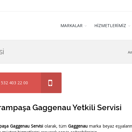
MARKALAR
HİZMETLERİMİZ
si
An
 532 403 22 00
ampaşa Gaggenau Yetkili Servisi
aşa Gaggenau Servisi
olarak, tüm
Gaggenau
marka beyaz eşyaların