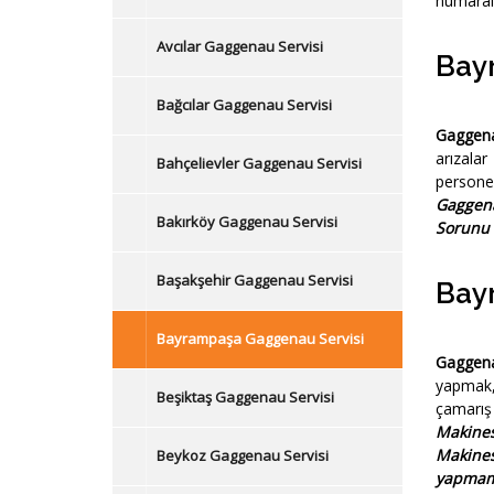
numaralı
Avcılar Gaggenau Servisi
Bay
Bağcılar Gaggenau Servisi
Gaggena
arızala
Bahçelievler Gaggenau Servisi
personel
Gaggen
Bakırköy Gaggenau Servisi
Sorunu
Başakşehir Gaggenau Servisi
Bay
Bayrampaşa Gaggenau Servisi
Gaggena
yapmak,
Beşiktaş Gaggenau Servisi
çamarış
Makines
Makines
Beykoz Gaggenau Servisi
yapmam