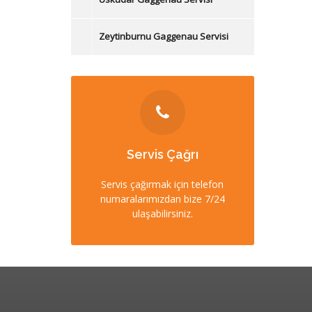
Zeytinburnu Gaggenau Servisi
İLETİŞİM
Servis Çağrı
0212 358 57 57
Servis çağırmak için telefon
numaralarımızdan bize 7/24
0532 403 22 00 (7/24)
ulaşabilirsiniz.