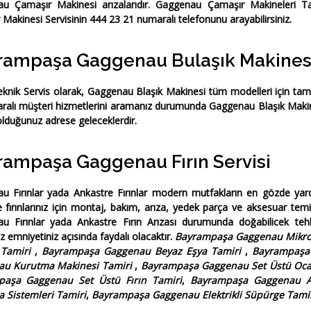
u Çamaşır Makinesi arızalarıdır.
Gaggenau Çamaşır Makineleri Ta
Makinesi Servisinin 444 23 21 numaralı telefonunu arayabilirsiniz.
rampaşa Gaggenau Bulaşık Makinesi
knik Servis
olarak,
Gaggenau Blaşık Makinesi
tüm modelleri için tam
alı müşteri hizmetlerini aramanız durumunda
Gaggenau Blaşık Makin
lduğunuz adrese geleceklerdir.
rampaşa Gaggenau Fırın Servisi
 Fırınlar yada Ankastre Fırınlar
modern mutfakların en gözde yardı
 fırınlarınız için montaj, bakım, arıza, yedek parça ve aksesuar te
u Fırınlar yada Ankastre Fırın Arızası
durumunda doğabilicek tehli
 emniyetiniz açısında faydalı olacaktır.
Bayrampaşa Gaggenau Mikrod
i Tamiri
,
Bayrampaşa Gaggenau Beyaz Eşya Tamiri
,
Bayrampaşa
au Kurutma Makinesi Tamiri
,
Bayrampaşa Gaggenau Set Üstü Oca
paşa Gaggenau Set Üstü Fırın Tamiri
,
Bayrampaşa Gaggenau A
 Sistemleri Tamiri
,
Bayrampaşa Gaggenau Elektrikli Süpürge Tami