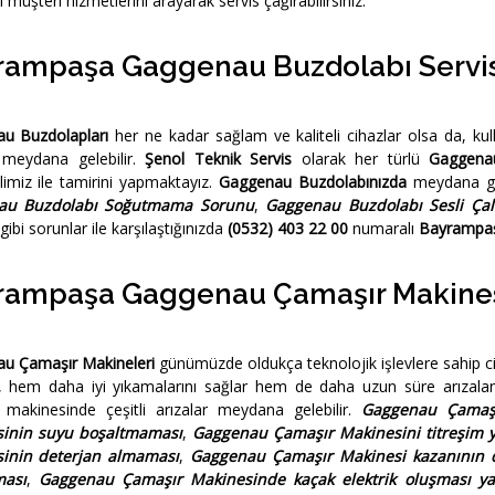
 müşteri hizmetlerini arayarak servis çağırabilirsiniz.
rampaşa Gaggenau Buzdolabı Servis
u Buzdolapları
her ne kadar sağlam ve kaliteli cihazlar olsa da, ku
r meydana gelebilir.
Şenol Teknik Servis
olarak her türlü
Gaggena
imiz ile tamirini yapmaktayız.
Gaggenau Buzdolabınızda
meydana ge
au Buzdolabı Soğutmama Sorunu
,
Gaggenau Buzdolabı Sesli Ça
gibi sorunlar ile karşılaştığınızda
(0532) 403 22 00
numaralı
Bayrampaş
rampaşa Gaggenau Çamaşır Makinesi
u Çamaşır Makineleri
günümüzde oldukça teknolojik işlevlere sahip ci
 hem daha iyi yıkamalarını sağlar hem de daha uzun süre arızala
 makinesinde çeşitli arızalar meydana gelebilir.
Gaggenau Çamaşı
inin suyu boşaltmaması
,
Gaggenau Çamaşır Makinesini titreşim y
inin deterjan almaması
,
Gaggenau Çamaşır Makinesi kazanının
ası
,
Gaggenau Çamaşır Makinesinde kaçak elektrik oluşması yad