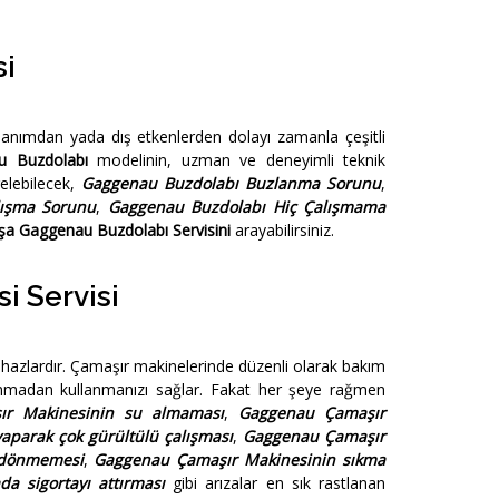
i
llanımdan yada dış etkenlerden dolayı zamanla çeşitli
u Buzdolabı
modelinin, uzman ve deneyimli teknik
lebilecek,
Gaggenau Buzdolabı Buzlanma Sorunu
,
lışma Sorunu
,
Gaggenau Buzdolabı Hiç Çalışmama
a Gaggenau Buzdolabı Servisini
arayabilirsiniz.
 Servisi
hazlardır. Çamaşır makinelerinde düzenli olarak bakım
nmadan kullanmanızı sağlar. Fakat her şeye rağmen
r Makinesinin su almaması
,
Gaggenau Çamaşır
aparak çok gürültülü çalışması
,
Gaggenau Çamaşır
 dönmemesi
,
Gaggenau Çamaşır Makinesinin sıkma
a sigortayı attırması
gibi arızalar en sık rastlanan