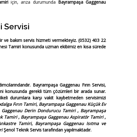
miri
için, arıza durumunda
Bayrampaşa Gaggenau
 Servisi
ir ve bakım servis hizmeti vermekteyiz.
(0532) 403 22
esi Tamiri
konusunda uzman ekibimiz en kısa sürede
mcılarındandır.
Bayrampaşa Gaggenau Fırın Servisi
,
mini konusunda gerekli tüm çözümleri bir arada sunar.
keli durumlara karşı vakit kaybetmeden servisimizi
alga Fırın Tamiri
,
Bayrampaşa Gaggenau Küçük Ev
 Gaggenau Derin Dondurucu Tamiri
,
Bayrampaşa
k Tamiri
,
Bayrampaşa Gaggenau Aspiratör Tamiri
,
nkastre Tamiri
,
Bayrampaşa Gaggenau Isıtma ve
ri
Şenol Teknik Servis tarafından yapılmaktadır.