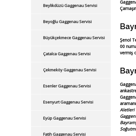
Gaggena
Beylikdüzü Gaggenau Servisi
Çamaşır 
Beyoğlu Gaggenau Servisi
Bay
Büyükçekmece Gaggenau Servisi
Şenol Te
00
numar
vermiş o
Çatalca Gaggenau Servisi
Bay
Çekmeköy Gaggenau Servisi
Gaggenau
Esenler Gaggenau Servisi
ankastre
Gaggena
Esenyurt Gaggenau Servisi
aramanız
Aletler
Gaggen
Eyüp Gaggenau Servisi
Bayram
Soğutma
Fatih Gaggenau Servisi