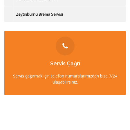
Zeytinburnu Brema Servisi
İLETİŞİM
Servis Çağrı
0212 358 57 57
Servis çağırmak için telefon numaralarımızdan bize 7/24
0532 403 22 00 (7/24)
ulaşabilirsiniz.