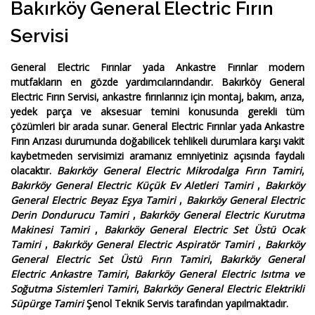
Bakırköy General Electric Fırın
Servisi
General Electric Fırınlar yada Ankastre Fırınlar
modern
mutfakların en gözde yardımcılarındandır.
Bakırköy General
Electric Fırın Servisi
, ankastre fırınlarınız için montaj, bakım, arıza,
yedek parça ve aksesuar temini konusunda gerekli tüm
çözümleri bir arada sunar.
General Electric Fırınlar yada Ankastre
Fırın Arızası
durumunda doğabilicek tehlikeli durumlara karşı vakit
kaybetmeden servisimizi aramanız emniyetiniz açısında faydalı
olacaktır.
Bakırköy General Electric Mikrodalga Fırın Tamiri
,
Bakırköy General Electric Küçük Ev Aletleri Tamiri
,
Bakırköy
General Electric Beyaz Eşya Tamiri
,
Bakırköy General Electric
Derin Dondurucu Tamiri
,
Bakırköy General Electric Kurutma
Makinesi Tamiri
,
Bakırköy General Electric Set Üstü Ocak
Tamiri
,
Bakırköy General Electric Aspiratör Tamiri
,
Bakırköy
General Electric Set Üstü Fırın Tamiri
,
Bakırköy General
Electric Ankastre Tamiri
,
Bakırköy General Electric Isıtma ve
Soğutma Sistemleri Tamiri
,
Bakırköy General Electric Elektrikli
Süpürge Tamiri
Şenol Teknik Servis tarafından yapılmaktadır.