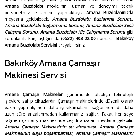
Amana Buzdolabı
modelinin, uzman ve deneyimli teknik
personelimiz ile tamirini yapmaktayız.
Amana Buzdolabınızda
meydana gelebilecek,
Amana Buzdolabı Buzlanma Sorunu
,
Amana Buzdolabı Soğutmama Sorunu
,
Amana Buzdolabı Sesli
Çalışma Sorunu
,
Amana Buzdolabı Hiç Çalışmama Sorunu
gibi
sorunlar ile karşılaştığınızda
(0532) 403 22 00
numaralı
Bakırköy
Amana Buzdolabı Servisini
arayabilirsiniz.
Bakırköy Amana Çamaşır
Makinesi Servisi
Amana Çamaşır Makineleri
günümüzde oldukça teknolojik
işlevlere sahip cihazlardır. Çamaşır makinelerinde düzenli olarak
bakım yapmak, hem daha iyi yıkamalarını sağlar hem de daha
uzun süre arızalanmadan kullanmanızı sağlar. Fakat her şeye
rağmen çamarış makinesinde çeşitli arızalar meydana gelebilir.
Amana Çamaşır Makinesinin su almaması
,
Amana Çamaşır
Makinesinin suyu boşaltmaması
,
Amana Çamaşır Makinesini