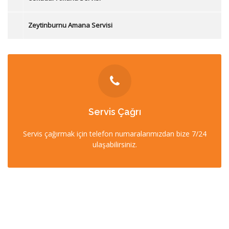
Zeytinburnu Amana Servisi
İLETİŞİM
Servis Çağrı
0212 358 57 57
Servis çağırmak için telefon numaralarımızdan bize 7/24
0532 403 22 00 (7/24)
ulaşabilirsiniz.