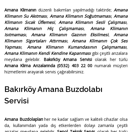
Amana Klimanın
düzenli bakımları yapılmadığı taktirde;
Amana
Klimanın Su Akıtması
,
Amana Klimanın Soğutmaması
,
Amana
Klimanın Sıcak Üflemesi
,
Amana Klimanın Sesli Çalışması
,
Amana Klimanın Hiç Çalışmaması
,
Amana Klimanın
Isıtmaması
,
Amana Klimanın Gazının Eksilmesi
,
Amana
Klimanın Sigortaları Attırması
,
Amana Klimanın Çok Ses
Yapması
,
Amana Klimanın Kumandasının Çalışmaması
,
Amana Klimanın Kendi Kendine Kapanması
gibi çeşitli arızalara
meydana gelebilir.
Bakırköy Amana Servisi
olarak her türlü
Amana Klima Arızalarında
(0532) 403 22 00
numaralı müşteri
hizmetlerini arayarak servis çağırabilirsiniz.
Bakırköy Amana Buzdolabı
Servisi
Amana Buzdolapları
her ne kadar sağlam ve kaliteli cihazlar olsa
da, kullanımdan yada dış etkenlerden dolayı zamanla çeşitli
arızalar meydana gelebilir.
Şenol Teknik Servis
olarak her türlü