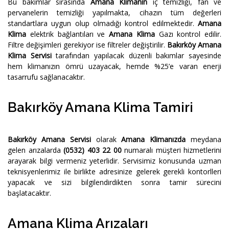
Bu bakımlar sırasında
Amana Klimanın
iç temizliği, fan ve
pervanelerin temizliği yapılmakta, cihazın tüm değerleri
standartlara uygun olup olmadığı kontrol edilmektedir.
Amana
Klima
elektrik bağlantıları ve
Amana Klima
Gazı kontrol edilir.
Filtre değişimleri gerekiyor ise filtreler değiştirilir.
Bakırköy Amana
Klima Servisi
tarafından yapılacak düzenli bakımlar sayesinde
hem klimanızın ömrü uzayacak, hemde %25’e varan enerji
tasarrufu sağlanacaktır.
Bakırköy Amana Klima Tamiri
Bakırköy Amana Servisi
olarak
Amana Klimanızda
meydana
gelen arızalarda
(0532) 403 22 00
numaralı müşteri hizmetlerini
arayarak bilgi vermeniz yeterlidir. Servisimiz konusunda uzman
teknisyenlerimiz ile birlikte adresinize gelerek gerekli kontorlleri
yapacak ve sizi bilgilendirdikten sonra tamir sürecini
başlatacaktır.
Amana Klima Arızaları