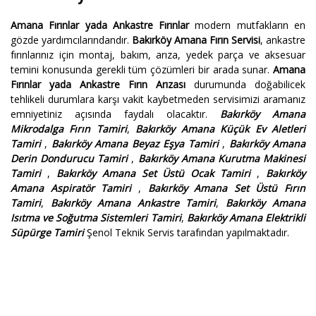
Amana Fırınlar yada Ankastre Fırınlar
modern mutfakların en
gözde yardımcılarındandır.
Bakırköy Amana Fırın Servisi
, ankastre
fırınlarınız için montaj, bakım, arıza, yedek parça ve aksesuar
temini konusunda gerekli tüm çözümleri bir arada sunar.
Amana
Fırınlar yada Ankastre Fırın Arızası
durumunda doğabilicek
tehlikeli durumlara karşı vakit kaybetmeden servisimizi aramanız
emniyetiniz açısında faydalı olacaktır.
Bakırköy Amana
Mikrodalga Fırın Tamiri
,
Bakırköy Amana Küçük Ev Aletleri
Tamiri
,
Bakırköy Amana Beyaz Eşya Tamiri
,
Bakırköy Amana
Derin Dondurucu Tamiri
,
Bakırköy Amana Kurutma Makinesi
Tamiri
,
Bakırköy Amana Set Üstü Ocak Tamiri
,
Bakırköy
Amana Aspiratör Tamiri
,
Bakırköy Amana Set Üstü Fırın
Tamiri
,
Bakırköy Amana Ankastre Tamiri
,
Bakırköy Amana
Isıtma ve Soğutma Sistemleri Tamiri
,
Bakırköy Amana Elektrikli
Süpürge Tamiri
Şenol Teknik Servis tarafından yapılmaktadır.