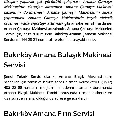
titreşim yaparak çok gürültülü çalışması
,
Amana Çamaşır
Makinesinin deterjan almaması
,
Amana Çamaşır Makinesi
kazanının dönmemesi
,
Amana Çamaşır Makinesinin sıkma
yapmaması
,
Amana Çamaşır Makinesinde kaçak elektrik
oluşması yada sigortayı attırması
gibi arızalar en sık rastlanan
Amana Çamaşır Makinesi arızalarıdır.
Amana Çamaşır Makineleri
Tamiri
için, arıza durumunda
Bakırköy Amana Çamaşır Makinesi
Servisinin 444 23 21
numaralı telefonunu arayabilirsiniz.
Bakırköy Amana Bulaşık Makinesi
Servisi
Şenol Teknik Servis
olarak,
Amana Blaşık Makinesi
tüm
modelleri için tamir ve bakım servis hizmeti vermekteyiz.
(0532)
403 22 00
numaralı müşteri hizmetlerini aramanız durumunda
Amana Blaşık Makinesi Tamiri
konusunda uzman ekibimiz en
kısa sürede vermiş olduğunuz adrese geleceklerdir.
Bakırköy Amana Fırın Servisi