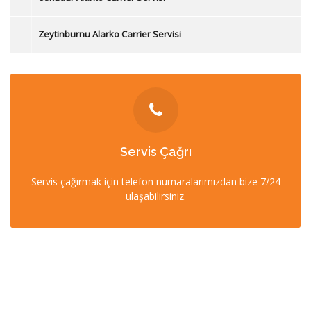
Zeytinburnu Alarko Carrier Servisi
İLETİŞİM
Servis Çağrı
0212 358 57 57
Servis çağırmak için telefon numaralarımızdan bize 7/24
0532 403 22 00 (7/24)
ulaşabilirsiniz.