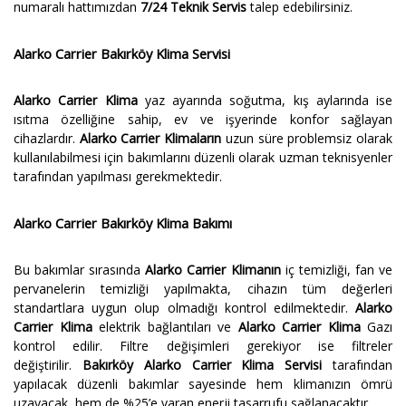
numaralı hattımızdan
7/24 Teknik Servis
talep edebilirsiniz.
Alarko Carrier Bakırköy Klima Servisi
Alarko Carrier Klima
yaz ayarında soğutma, kış aylarında ise
ısıtma özelliğine sahip, ev ve işyerinde konfor sağlayan
cihazlardır.
Alarko Carrier Klimaların
uzun süre problemsiz olarak
kullanılabilmesi için bakımlarını düzenli olarak uzman teknisyenler
tarafından yapılması gerekmektedir.
Alarko Carrier Bakırköy Klima Bakımı
Bu bakımlar sırasında
Alarko Carrier Klimanın
iç temizliği, fan ve
pervanelerin temizliği yapılmakta, cihazın tüm değerleri
standartlara uygun olup olmadığı kontrol edilmektedir.
Alarko
Carrier Klima
elektrik bağlantıları ve
Alarko Carrier Klima
Gazı
kontrol edilir. Filtre değişimleri gerekiyor ise filtreler
değiştirilir.
Bakırköy Alarko Carrier Klima Servisi
tarafından
yapılacak düzenli bakımlar sayesinde hem klimanızın ömrü
uzayacak, hem de %25’e varan enerji tasarrufu sağlanacaktır.