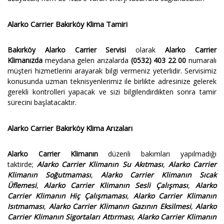
Alarko Carrier Bakırköy Klima Tamiri
Bakırköy Alarko Carrier Servisi
olarak
Alarko Carrier
Klimanızda
meydana gelen arızalarda
(0532) 403 22 00
numaralı
müşteri hizmetlerini arayarak bilgi vermeniz yeterlidir. Servisimiz
konusunda uzman teknisyenlerimiz ile birlikte adresinize gelerek
gerekli kontrolleri yapacak ve sizi bilgilendirdikten sonra tamir
sürecini başlatacaktır.
Alarko Carrier Bakırköy Klima Arızaları
Alarko Carrier Klimanın
düzenli bakımları yapılmadığı
taktirde;
Alarko Carrier Klimanın Su Akıtması
,
Alarko Carrier
Klimanın Soğutmaması
,
Alarko Carrier Klimanın Sıcak
Üflemesi
,
Alarko Carrier Klimanın Sesli Çalışması
,
Alarko
Carrier Klimanın Hiç Çalışmaması
,
Alarko Carrier Klimanın
Isıtmaması
,
Alarko Carrier Klimanın Gazının Eksilmesi
,
Alarko
Carrier Klimanın Sigortaları Attırması
,
Alarko Carrier Klimanın