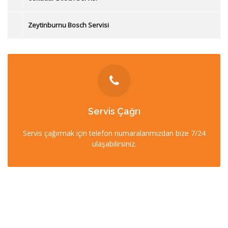
Zeytinburnu Bosch Servisi
İLETİŞİM
Servis Çağrı
0212 358 57 57
Servis çağırmak için telefon numaralarımızdan bize 7/24
0532 403 22 00 (7/24)
ulaşabilirsiniz.