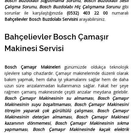
Bosch Buzdolabı Soğutmama Sorunu
,
Bosch Buzdolabı Sesli
Çalışma Sorunu
,
Bosch Buzdolabı Hiç Çalışmama Sorunu
gibi
sorunlar ile karşılaştığınızda
(0532) 403 22 00
numaralı
Bahçelievler Bosch Buzdolabı Servisini
arayabilirsiniz.
Bahçelievler Bosch Çamaşır
Makinesi Servisi
Bosch Çamaşır Makineleri
günümüzde oldukça teknolojik
işlevlere sahip cihazlardır. Çamaşır makinelerinde düzenli olarak
bakım yapmak, hem daha iyi yıkamalarını sağlar hem de daha
uzun süre arızalanmadan kullanmanızı sağlar. Fakat her şeye
rağmen çamarış makinesinde çeşitli arızalar meydana gelebilir.
Bosch Çamaşır Makinesinin su almaması
,
Bosch Çamaşır
Makinesinin suyu boşaltmaması
,
Bosch Çamaşır Makinesini
titreşim yaparak çok gürültülü çalışması
,
Bosch Çamaşır
Makinesinin deterjan almaması
,
Bosch Çamaşır Makinesi
kazanının dönmemesi
,
Bosch Çamaşır Makinesinin sıkma
yapmaması
,
Bosch Çamaşır Makinesinde kaçak elektrik