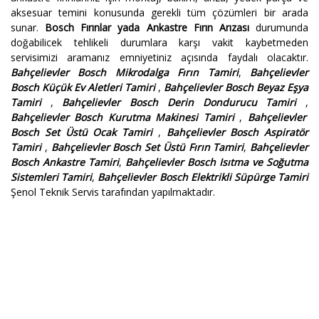
aksesuar temini konusunda gerekli tüm çözümleri bir arada
sunar.
Bosch Fırınlar yada Ankastre Fırın Arızası
durumunda
doğabilicek tehlikeli durumlara karşı vakit kaybetmeden
servisimizi aramanız emniyetiniz açısında faydalı olacaktır.
Bahçelievler Bosch Mikrodalga Fırın Tamiri
,
Bahçelievler
Bosch Küçük Ev Aletleri Tamiri
,
Bahçelievler Bosch Beyaz Eşya
Tamiri
,
Bahçelievler Bosch Derin Dondurucu Tamiri
,
Bahçelievler Bosch Kurutma Makinesi Tamiri
,
Bahçelievler
Bosch Set Üstü Ocak Tamiri
,
Bahçelievler Bosch Aspiratör
Tamiri
,
Bahçelievler Bosch Set Üstü Fırın Tamiri
,
Bahçelievler
Bosch Ankastre Tamiri
,
Bahçelievler Bosch Isıtma ve Soğutma
Sistemleri Tamiri
,
Bahçelievler Bosch Elektrikli Süpürge Tamiri
Şenol Teknik Servis tarafından yapılmaktadır.