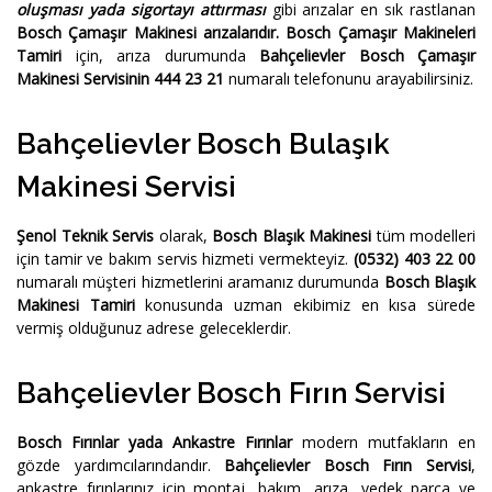
oluşması yada sigortayı attırması
gibi arızalar en sık rastlanan
Bosch Çamaşır Makinesi arızalarıdır.
Bosch Çamaşır Makineleri
Tamiri
için, arıza durumunda
Bahçelievler Bosch Çamaşır
Makinesi Servisinin 444 23 21
numaralı telefonunu arayabilirsiniz.
Bahçelievler Bosch Bulaşık
Makinesi Servisi
Şenol Teknik Servis
olarak,
Bosch Blaşık Makinesi
tüm modelleri
için tamir ve bakım servis hizmeti vermekteyiz.
(0532) 403 22 00
numaralı müşteri hizmetlerini aramanız durumunda
Bosch Blaşık
Makinesi Tamiri
konusunda uzman ekibimiz en kısa sürede
vermiş olduğunuz adrese geleceklerdir.
Bahçelievler Bosch Fırın Servisi
Bosch Fırınlar yada Ankastre Fırınlar
modern mutfakların en
gözde yardımcılarındandır.
Bahçelievler Bosch Fırın Servisi
,
ankastre fırınlarınız için montaj, bakım, arıza, yedek parça ve