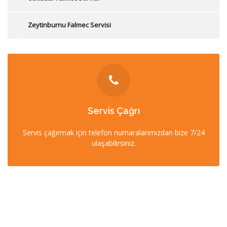
Zeytinburnu Falmec Servisi
İLETİŞİM
Servis Çağrı
0212 358 57 57
Servis çağırmak için telefon numaralarımızdan bize 7/24
0532 403 22 00 (7/24)
ulaşabilirsiniz.