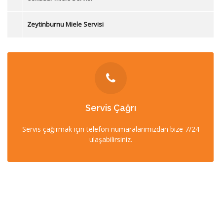
Zeytinburnu Miele Servisi
İLETİŞİM
Servis Çağrı
0212 358 57 57
Servis çağırmak için telefon numaralarımızdan bize 7/24
0532 403 22 00 (7/24)
ulaşabilirsiniz.