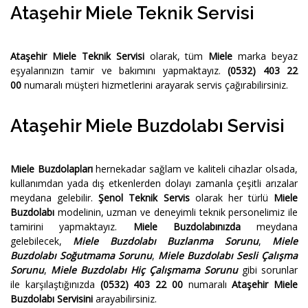
Ataşehir Miele Teknik Servisi
Ataşehir Miele Teknik Servisi
olarak, tüm
Miele
marka beyaz
eşyalarınızın tamir ve bakımını yapmaktayız.
(0532) 403 22
00
numaralı müşteri hizmetlerini arayarak servis çağırabilirsiniz.
Ataşehir Miele Buzdolabı Servisi
Miele Buzdolapları
hernekadar sağlam ve kaliteli cihazlar olsada,
kullanımdan yada dış etkenlerden dolayı zamanla çeşitli arızalar
meydana gelebilir.
Şenol Teknik Servis
olarak her türlü
Miele
Buzdolabı
modelinin, uzman ve deneyimli teknik personelimiz ile
tamirini yapmaktayız.
Miele Buzdolabınızda
meydana
gelebilecek,
Miele Buzdolabı Buzlanma Sorunu
,
Miele
Buzdolabı Soğutmama Sorunu
,
Miele Buzdolabı Sesli Çalışma
Sorunu
,
Miele Buzdolabı Hiç Çalışmama Sorunu
gibi sorunlar
ile karşılaştığınızda
(0532) 403 22 00
numaralı
Ataşehir Miele
Buzdolabı Servisini
arayabilirsiniz.