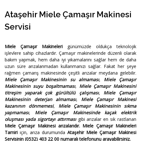
Ataşehir Miele Çamaşır Makinesi
Servisi
Miele Çamaşır Makineleri
günümüzde oldukça teknolojik
işlevlere sahip cihazlardır. Çamaşır makinelerinde düzenli olarak
bakım yapmak, hem daha iyi yıkamalarını sağlar hem de daha
uzun süre arızalanmadan kullanmanızı sağlar. Fakat her şeye
rağmen çamarış makinesinde çeşitli arızalar meydana gelebilir.
Miele Çamaşır Makinesinin su almaması
,
Miele Çamaşır
Makinesinin suyu boşaltmaması
,
Miele Çamaşır Makinesini
titreşim yaparak çok gürültülü çalışması
,
Miele Çamaşır
Makinesinin deterjan almaması
,
Miele Çamaşır Makinesi
kazanının dönmemesi
,
Miele Çamaşır Makinesinin sıkma
yapmaması
,
Miele Çamaşır Makinesinde kaçak elektrik
oluşması yada sigortayı attırması
gibi arızalar en sık rastlanan
Miele Çamaşır Makinesi arızalarıdır.
Miele Çamaşır Makineleri
Tamiri
için, arıza durumunda
Ataşehir Miele Çamaşır Makinesi
Servisinin
(0532) 403 22 00
numaralı telefonunu arayabilirsiniz.