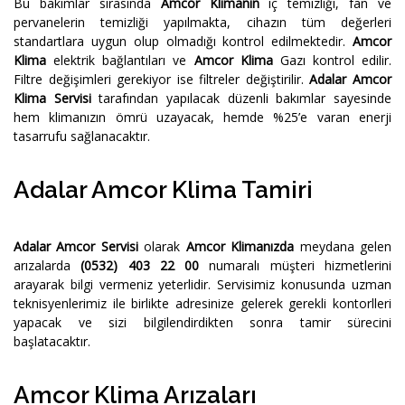
Bu bakımlar sırasında
Amcor Klimanın
iç temizliği, fan ve
pervanelerin temizliği yapılmakta, cihazın tüm değerleri
standartlara uygun olup olmadığı kontrol edilmektedir.
Amcor
Klima
elektrik bağlantıları ve
Amcor Klima
Gazı kontrol edilir.
Filtre değişimleri gerekiyor ise filtreler değiştirilir.
Adalar Amcor
Klima Servisi
tarafından yapılacak düzenli bakımlar sayesinde
hem klimanızın ömrü uzayacak, hemde %25’e varan enerji
tasarrufu sağlanacaktır.
Adalar Amcor Klima Tamiri
Adalar Amcor Servisi
olarak
Amcor Klimanızda
meydana gelen
arızalarda
(0532) 403 22 00
numaralı müşteri hizmetlerini
arayarak bilgi vermeniz yeterlidir. Servisimiz konusunda uzman
teknisyenlerimiz ile birlikte adresinize gelerek gerekli kontorlleri
yapacak ve sizi bilgilendirdikten sonra tamir sürecini
başlatacaktır.
Amcor Klima Arızaları