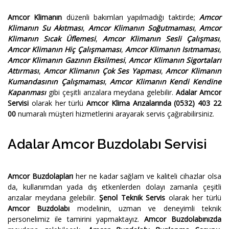
Amcor Klimanın
düzenli bakımları yapılmadığı taktirde;
Amcor
Klimanın Su Akıtması
,
Amcor Klimanın Soğutmaması
,
Amcor
Klimanın Sıcak Üflemesi
,
Amcor Klimanın Sesli Çalışması
,
Amcor Klimanın Hiç Çalışmaması
,
Amcor Klimanın Isıtmaması
,
Amcor Klimanın Gazının Eksilmesi
,
Amcor Klimanın Sigortaları
Attırması
,
Amcor Klimanın Çok Ses Yapması
,
Amcor Klimanın
Kumandasının Çalışmaması
,
Amcor Klimanın Kendi Kendine
Kapanması
gibi çeşitli arızalara meydana gelebilir.
Adalar Amcor
Servisi
olarak her türlü
Amcor Klima Arızalarında
(0532) 403 22
00
numaralı müşteri hizmetlerini arayarak servis çağırabilirsiniz.
Adalar Amcor Buzdolabı Servisi
Amcor Buzdolapları
her ne kadar sağlam ve kaliteli cihazlar olsa
da, kullanımdan yada dış etkenlerden dolayı zamanla çeşitli
arızalar meydana gelebilir.
Şenol Teknik Servis
olarak her türlü
Amcor Buzdolabı
modelinin, uzman ve deneyimli teknik
personelimiz ile tamirini yapmaktayız.
Amcor Buzdolabınızda