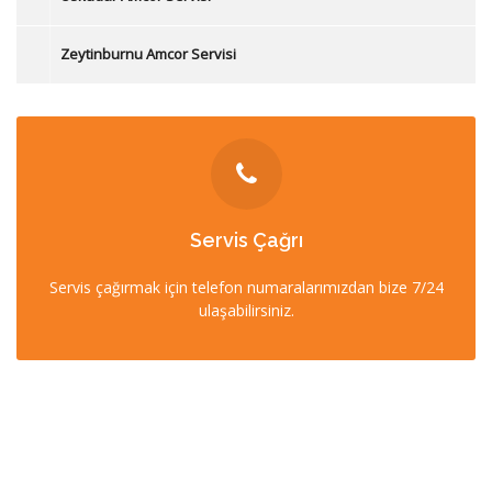
Zeytinburnu Amcor Servisi
İLETİŞİM
Servis Çağrı
0212 358 57 57
Servis çağırmak için telefon numaralarımızdan bize 7/24
0532 403 22 00 (7/24)
ulaşabilirsiniz.