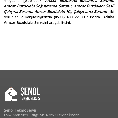
meydana gelebilecek,
Amcor Buzdolabı Buzlanma Sorunu
,
Amcor Buzdolabı Soğutmama Sorunu
,
Amcor Buzdolabı Sesli
Çalışma Sorunu
,
Amcor Buzdolabı Hiç Çalışmama Sorunu
gibi
sorunlar ile karşılaştığınızda
(0532) 403 22 00
numaralı
Adalar
Amcor Buzdolabı Servisini
arayabilirsiniz.
Şenol Teknik Servis
FSM Mahallesi. Bilge Sk. No:62 Etiler / İstanbul